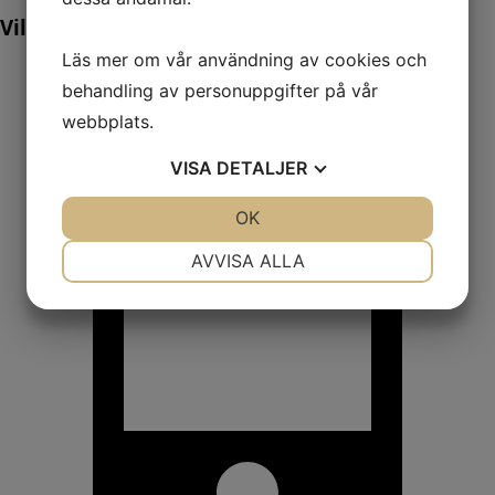
Vill du veta mer? Ring oss:
Läs mer om vår användning av cookies och
behandling av personuppgifter på vår
webbplats.
VISA
DETALJER
JA
NEJ
OK
JA
NEJ
NÖDVÄNDIG
INSTÄLLNINGAR
AVVISA ALLA
JA
NEJ
JA
NEJ
MARKNADSFÖRING
STATISTIK