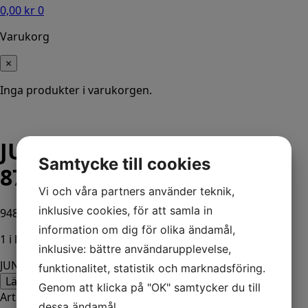
0,00
kr
0
Varukorg
×
Inga produkter i varukorgen.
JUNCTION BOX KIT
Samtycke till cookies
878492K14
Vi och våra partners använder teknik,
inklusive cookies, för att samla in
948,00
kr
ink. moms
information om dig för olika ändamål,
1 i lager
inklusive: bättre användarupplevelse,
JUNCTION BOX KIT 878492K14 mängd
funktionalitet, statistik och marknadsföring.
Lägg till i varukorg
Genom att klicka på "OK" samtycker du till
Artikelnr:
878492K4
Kategorier:
Båt
,
Mercury
dessa ändamål.