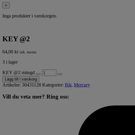
×
Inga produkter i varukorgen.
KEY @2
64,00
kr
ink. moms
3 i lager
KEY @2 mängd
Lägg till i varukorg
Artikelnr:
30431128
Kategorier:
Båt
,
Mercury
Vill du veta mer? Ring oss: