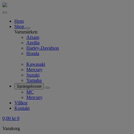
Hem
Shop
Varumärken
Aixam
Aprilia
Harley-Davidson
Honda
Kawasaki
Mercury
Suzuki
Yamaha
Sprängskisser
MC
Mercury
Villkor
Kontakt
0,00
kr
0
Varukorg