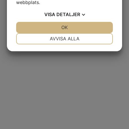
webbplats.
VISA
DETALJER
JA
NEJ
OK
JA
NEJ
NÖDVÄNDIG
INSTÄLLNINGAR
AVVISA ALLA
JA
NEJ
JA
NEJ
MARKNADSFÖRING
STATISTIK