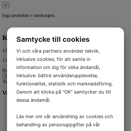
×
Inga produkter i varukorgen.
Key 45554
Samtycke till cookies
1,00
kr
Vi och våra partners använder teknik,
ink. moms
inklusive cookies, för att samla in
1 i lager
information om dig för olika ändamål,
Key 45554 mängd
inklusive: bättre användarupplevelse,
Lägg till i varukorg
Artikelnr:
30250
Kategorier:
Båt
,
Mercury
funktionalitet, statistik och marknadsföring.
Genom att klicka på "OK" samtycker du till
Vill du veta mer? Ring oss:
dessa ändamål.
Läs mer om vår användning av cookies och
behandling av personuppgifter på vår