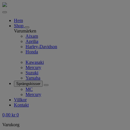
Hem
Shop
Varumärken
Aixam
Aprilia
Harley-Davidson
Honda
Kawasaki
Mercury
Suzuki
Yamaha
Sprängskisser
MC
Mercury
Villkor
Kontakt
0,00
kr
0
Varukorg