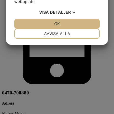
webbplats.
VISA
DETALJER
JA
NEJ
OK
JA
NEJ
NÖDVÄNDIG
INSTÄLLNINGAR
AVVISA ALLA
JA
NEJ
JA
NEJ
MARKNADSFÖRING
STATISTIK
0470-700880
Adress
Mickes Motor