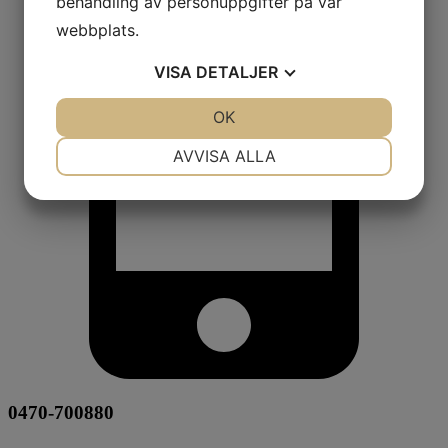
behandling av personuppgifter på vår
webbplats.
VISA
DETALJER
JA
NEJ
OK
JA
NEJ
NÖDVÄNDIG
INSTÄLLNINGAR
AVVISA ALLA
JA
NEJ
JA
NEJ
MARKNADSFÖRING
STATISTIK
0470-700880