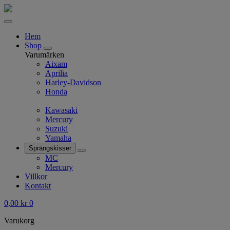
Hem
Shop
Varumärken
Aixam
Aprilia
Harley-Davidson
Honda
Kawasaki
Mercury
Suzuki
Yamaha
Sprängskisser
MC
Mercury
Villkor
Kontakt
0,00
kr
0
Varukorg