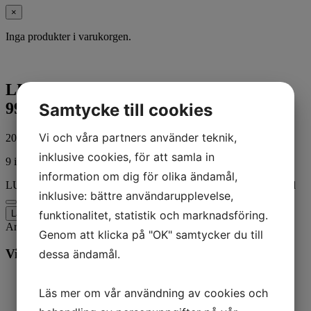
×
Inga produkter i varukorgen.
LUBRICANT,ORG,H-D 360 SAE50,1-
99816-50/EULT
Samtycke till cookies
Vi och våra partners använder teknik,
206,00
kr
ink. moms
inklusive cookies, för att samla in
9 i lager
information om dig för olika ändamål,
LUBRICANT,ORG,H-D 360 SAE50,1- 99816-50/EULT mängd
inklusive: bättre användarupplevelse,
Lägg till i varukorg
funktionalitet, statistik och marknadsföring.
Artikelnr:
62600018
Kategorier:
Harley-Davidson
,
MC
Genom att klicka på "OK" samtycker du till
Vill du veta mer? Ring oss:
dessa ändamål.
Läs mer om vår användning av cookies och