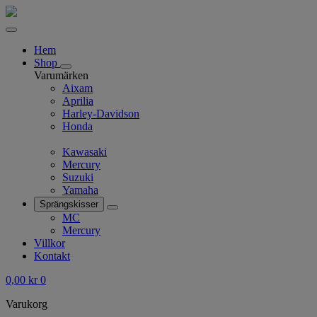
Hem
Shop
Varumärken
Aixam
Aprilia
Harley-Davidson
Honda
Kawasaki
Mercury
Suzuki
Yamaha
Sprängskisser
MC
Mercury
Villkor
Kontakt
0,00
kr
0
Varukorg