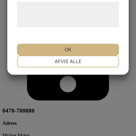
Læs mere om vores brug af cookies og
behandling af persondata på vores
hjemmeside.
OK
NØDVENDIGE
PRÆFERENCER
AFVIS ALLE
MARKETING
STATISTIK
0470-700880
Adress
Mickes Motor