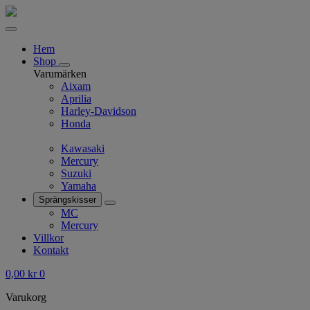
Hem
Shop
Varumärken
Aixam
Aprilia
Harley-Davidson
Honda
Kawasaki
Mercury
Suzuki
Yamaha
Sprängskisser
MC
Mercury
Villkor
Kontakt
0,00
kr
0
Varukorg