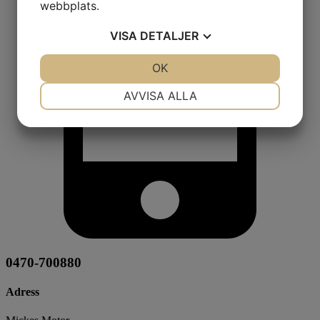
webbplats.
VISA
DETALJER
JA
NEJ
OK
JA
NEJ
NÖDVÄNDIG
INSTÄLLNINGAR
AVVISA ALLA
JA
NEJ
JA
NEJ
MARKNADSFÖRING
STATISTIK
0470-700880
Adress