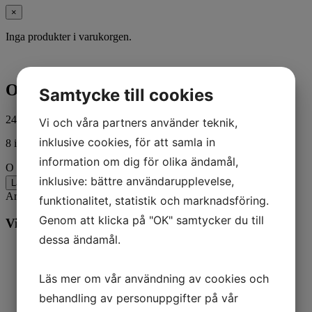
×
Inga produkter i varukorgen.
O RING @10
Samtycke till cookies
24,00
kr
ink. moms
Vi och våra partners använder teknik,
inklusive cookies, för att samla in
8 i lager
information om dig för olika ändamål,
O RING @10 mängd
inklusive: bättre användarupplevelse,
Lägg till i varukorg
Artikelnr:
32509
Kategorier:
Båt
,
Mercury
funktionalitet, statistik och marknadsföring.
Genom att klicka på "OK" samtycker du till
Vill du veta mer? Ring oss:
dessa ändamål.
Läs mer om vår användning av cookies och
behandling av personuppgifter på vår