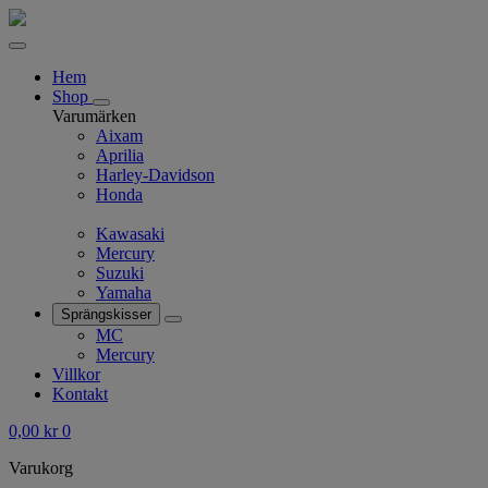
Hem
Shop
Varumärken
Aixam
Aprilia
Harley-Davidson
Honda
Kawasaki
Mercury
Suzuki
Yamaha
Sprängskisser
MC
Mercury
Villkor
Kontakt
0,00
kr
0
Varukorg