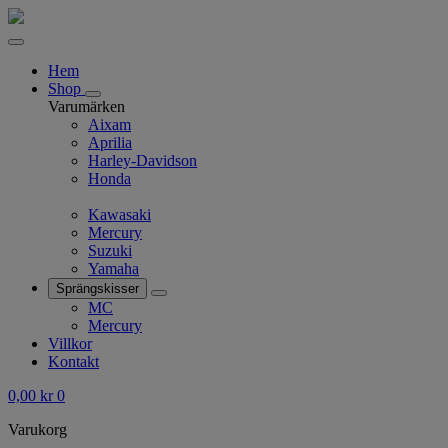
Hem
Shop
Varumärken
Aixam
Aprilia
Harley-Davidson
Honda
Kawasaki
Mercury
Suzuki
Yamaha
Sprängskisser
MC
Mercury
Villkor
Kontakt
0,00
kr
0
Varukorg