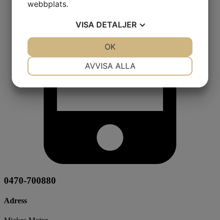
webbplats.
VISA
DETALJER
JA
NEJ
OK
JA
NEJ
NÖDVÄNDIG
INSTÄLLNINGAR
AVVISA ALLA
JA
NEJ
JA
NEJ
MARKNADSFÖRING
STATISTIK
0470-700880
Adress