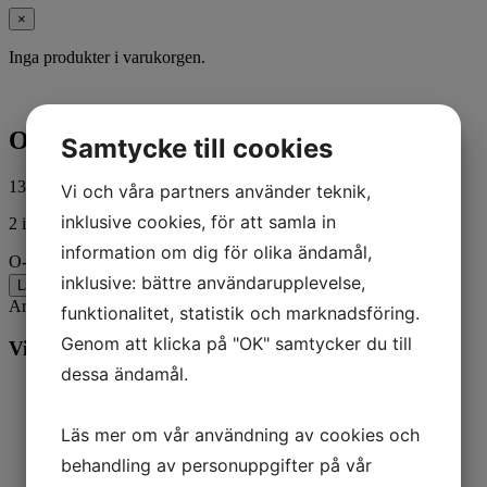
×
Inga produkter i varukorgen.
O-RING
Samtycke till cookies
138,00
kr
ink. moms
Vi och våra partners använder teknik,
inklusive cookies, för att samla in
2 i lager
information om dig för olika ändamål,
O-RING mängd
inklusive: bättre användarupplevelse,
Lägg till i varukorg
Artikelnr:
8M0087846
Kategorier:
Båt
,
Mercury
funktionalitet, statistik och marknadsföring.
Genom att klicka på "OK" samtycker du till
Vill du veta mer? Ring oss:
dessa ändamål.
Läs mer om vår användning av cookies och
behandling av personuppgifter på vår