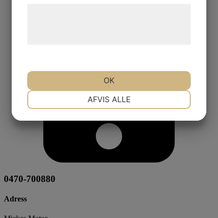
Læs mere om vores brug af cookies og
behandling af persondata på vores
hjemmeside.
OK
NØDVENDIGE
PRÆFERENCER
AFVIS ALLE
MARKETING
STATISTIK
0470-700880
Adress