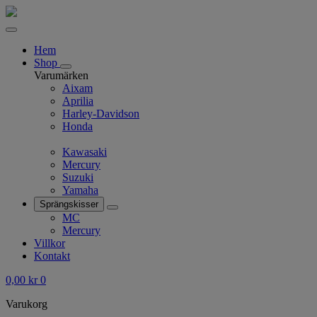
Hem
Shop
Varumärken
Aixam
Aprilia
Harley-Davidson
Honda
Kawasaki
Mercury
Suzuki
Yamaha
Sprängskisser
MC
Mercury
Villkor
Kontakt
0,00
kr
0
Varukorg