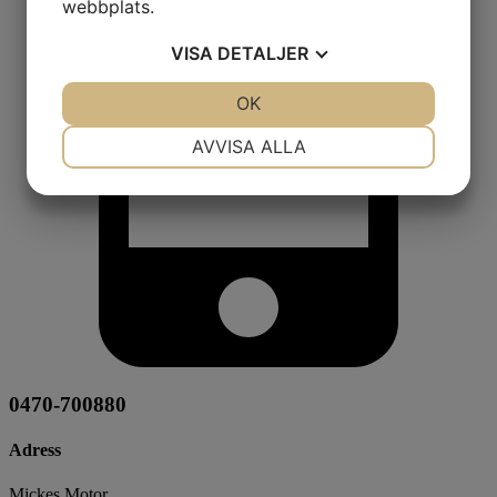
webbplats.
VISA
DETALJER
JA
NEJ
OK
JA
NEJ
NÖDVÄNDIG
INSTÄLLNINGAR
AVVISA ALLA
JA
NEJ
JA
NEJ
MARKNADSFÖRING
STATISTIK
0470-700880
Adress
Mickes Motor