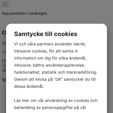
×
Inga produkter i varukorgen.
O-RING
Samtycke till cookies
52,00
kr
Vi och våra partners använder teknik,
ink. moms
inklusive cookies, för att samla in
1 i lager
information om dig för olika ändamål,
O-RING mängd
inklusive: bättre användarupplevelse,
Lägg till i varukorg
Artikelnr:
45845-77
Kategorier:
Harley-Davidson
,
MC
funktionalitet, statistik och marknadsföring.
Genom att klicka på "OK" samtycker du till
Vill du veta mer? Ring oss:
dessa ändamål.
Läs mer om vår användning av cookies och
behandling av personuppgifter på vår