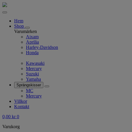
Hem
Shop
Varumärken
Aixam
Aprilia
Harley-Davidson
Honda
Kawasaki
Mercury
Suzuki
Yamaha
Sprängskisser
MC
Mercury
Villkor
Kontakt
0,00
kr
0
Varukorg