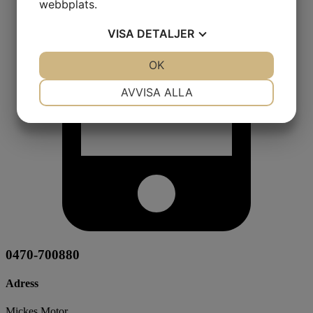
webbplats.
VISA
DETALJER
JA
NEJ
OK
JA
NEJ
NÖDVÄNDIG
INSTÄLLNINGAR
AVVISA ALLA
JA
NEJ
JA
NEJ
MARKNADSFÖRING
STATISTIK
0470-700880
Adress
Mickes Motor