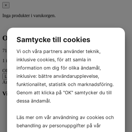
×
Inga produkter i varukorgen.
OIL SEAL AFTERMARKET
Samtycke till cookies
71,00
kr
Vi och våra partners använder teknik,
ink. moms
inklusive cookies, för att samla in
1 i lager
information om dig för olika ändamål,
OIL SEAL AFTERMARKET mängd
inklusive: bättre användarupplevelse,
Lägg till i varukorg
Artikelnr:
45975-71
Kategorier:
Harley-Davidson
,
MC
funktionalitet, statistik och marknadsföring.
Genom att klicka på "OK" samtycker du till
Vill du veta mer? Ring oss:
dessa ändamål.
Läs mer om vår användning av cookies och
behandling av personuppgifter på vår