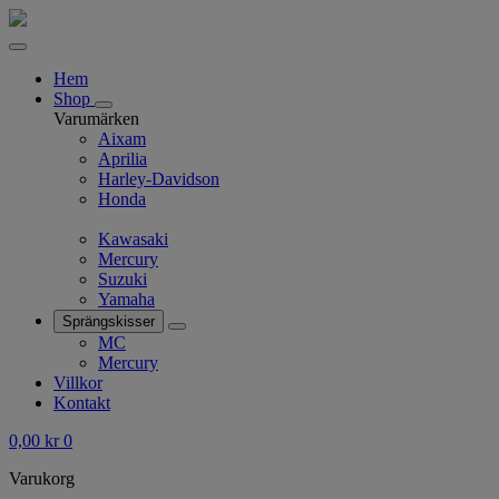
Hem
Shop
Varumärken
Aixam
Aprilia
Harley-Davidson
Honda
Kawasaki
Mercury
Suzuki
Yamaha
Sprängskisser
MC
Mercury
Villkor
Kontakt
0,00
kr
0
Varukorg