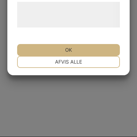
Læs mere om vores brug af cookies og
behandling af persondata på vores
hjemmeside.
OK
NØDVENDIGE
PRÆFERENCER
AFVIS ALLE
MARKETING
STATISTIK