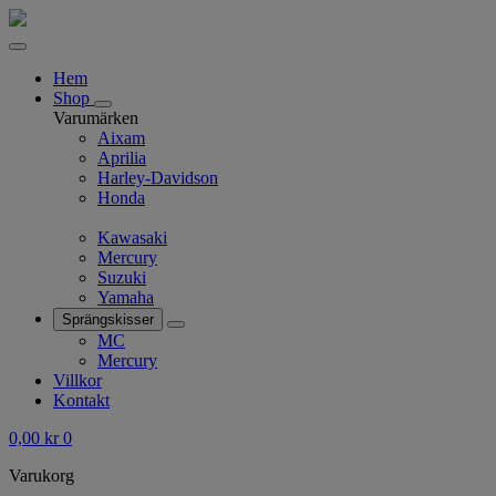
Hem
Shop
Varumärken
Aixam
Aprilia
Harley-Davidson
Honda
Kawasaki
Mercury
Suzuki
Yamaha
Sprängskisser
MC
Mercury
Villkor
Kontakt
0,00
kr
0
Varukorg