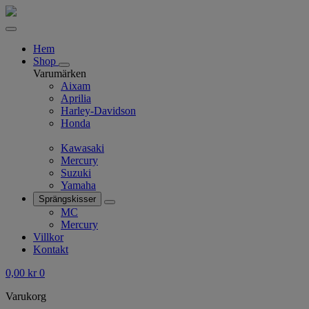
Hem
Shop
Varumärken
Aixam
Aprilia
Harley-Davidson
Honda
Kawasaki
Mercury
Suzuki
Yamaha
Sprängskisser
MC
Mercury
Villkor
Kontakt
0,00
kr
0
Varukorg