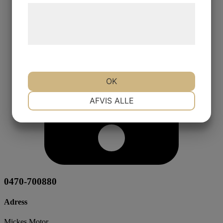
Læs mere om vores brug af cookies og
behandling af persondata på vores
hjemmeside.
OK
NØDVENDIGE
PRÆFERENCER
AFVIS ALLE
MARKETING
STATISTIK
0470-700880
Adress
Mickes Motor