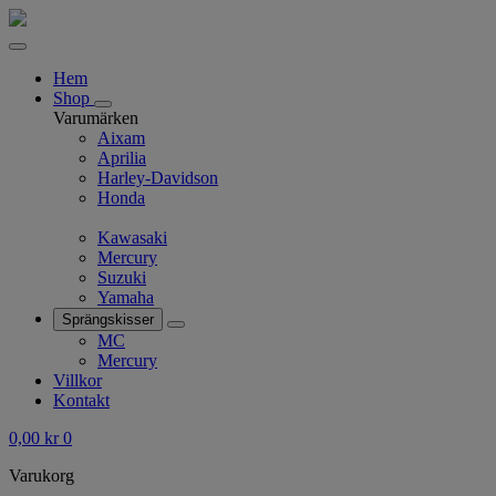
Hem
Shop
Varumärken
Aixam
Aprilia
Harley-Davidson
Honda
Kawasaki
Mercury
Suzuki
Yamaha
Sprängskisser
MC
Mercury
Villkor
Kontakt
0,00
kr
0
Varukorg