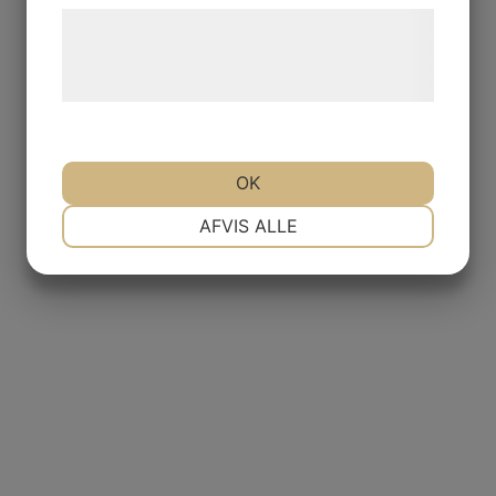
Læs mere om vores brug af cookies og
behandling af persondata på vores
hjemmeside.
OK
NØDVENDIGE
PRÆFERENCER
AFVIS ALLE
MARKETING
STATISTIK