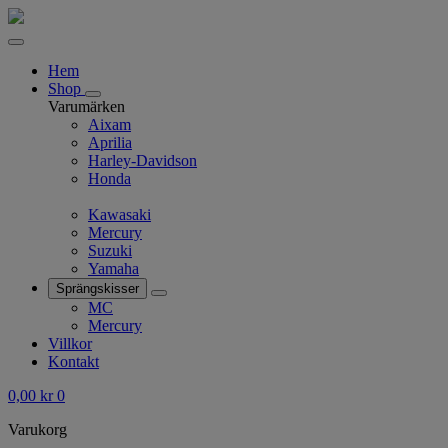
Hem
Shop
Varumärken
Aixam
Aprilia
Harley-Davidson
Honda
Kawasaki
Mercury
Suzuki
Yamaha
Sprängskisser
MC
Mercury
Villkor
Kontakt
0,00
kr
0
Varukorg