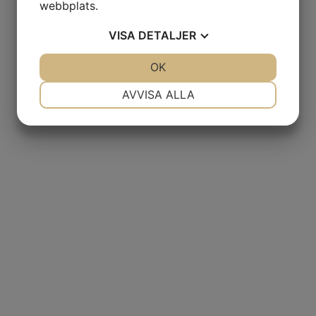
webbplats.
VISA
DETALJER
JA
NEJ
OK
JA
NEJ
NÖDVÄNDIG
INSTÄLLNINGAR
AVVISA ALLA
JA
NEJ
JA
NEJ
MARKNADSFÖRING
STATISTIK