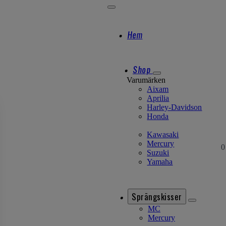
Hem
Shop
Varumärken
Aixam
Aprilia
Harley-Davidson
Honda
Kawasaki
Mercury
0
Suzuki
Yamaha
Sprängskisser
MC
Mercury