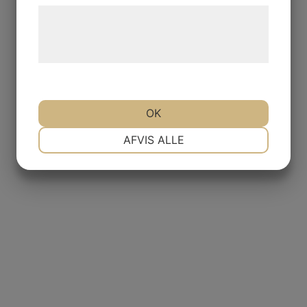
Læs mere om vores brug af cookies og
behandling af persondata på vores
hjemmeside.
OK
NØDVENDIGE
PRÆFERENCER
AFVIS ALLE
MARKETING
STATISTIK