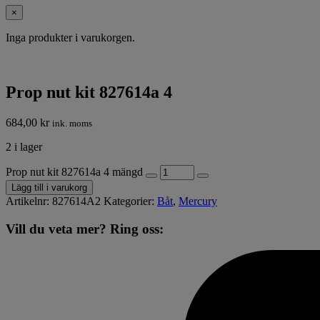
×
Inga produkter i varukorgen.
Prop nut kit 827614a 4
684,00
kr
ink. moms
2 i lager
Prop nut kit 827614a 4 mängd
Lägg till i varukorg
Artikelnr:
827614A2
Kategorier:
Båt
,
Mercury
Vill du veta mer? Ring oss: