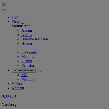
Hem
Shop
Varumärken
Aixam
Aprilia
Harley-Davidson
Honda
Kawasaki
Mercury
Suzuki
Yamaha
Sprängskisser
MC
Mercury
Villkor
Kontakt
0,00
kr
0
Varukorg