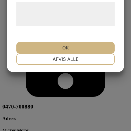
Læs mere om vores brug af cookies og
behandling af persondata på vores
hjemmeside.
OK
NØDVENDIGE
PRÆFERENCER
AFVIS ALLE
MARKETING
STATISTIK
0470-700880
Adress
Mickes Motor