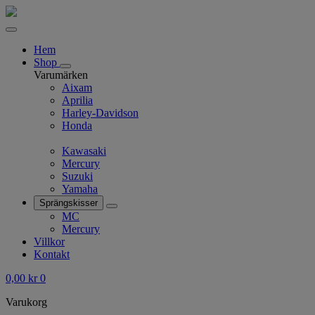
Hem
Shop
Varumärken
Aixam
Aprilia
Harley-Davidson
Honda
Kawasaki
Mercury
Suzuki
Yamaha
Sprängskisser
MC
Mercury
Villkor
Kontakt
0,00
kr
0
Varukorg