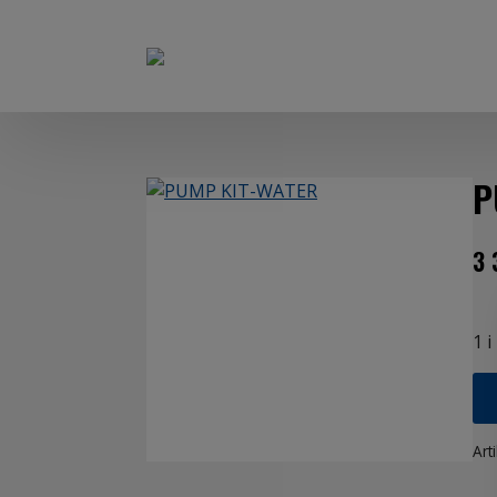
P
3 
1 i
Art