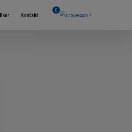
0
llkor
Kontakt
Swedish
▼