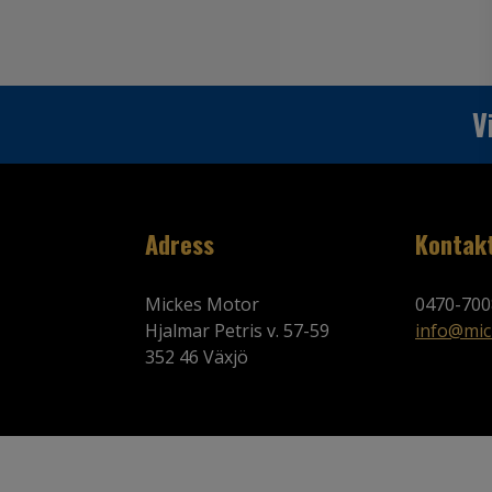
V
Adress
Kontak
Mickes Motor
0470-700
Hjalmar Petris v. 57-59
info@mic
352 46 Växjö