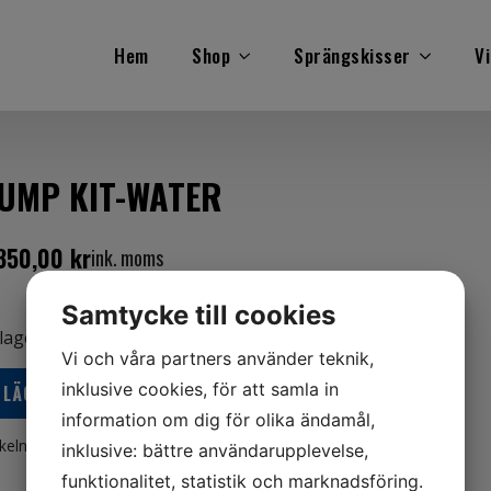
Hem
Shop
Sprängskisser
Vi
UMP KIT-WATER
350,00
kr
ink. moms
Samtycke till cookies
 lager
Vi och våra partners använder teknik,
inklusive cookies, för att samla in
LÄGG TILL I VARUKORG
information om dig för olika ändamål,
ikelnr:
812966A12
Kategorier:
Båt
,
Mercury
inklusive: bättre användarupplevelse,
funktionalitet, statistik och marknadsföring.