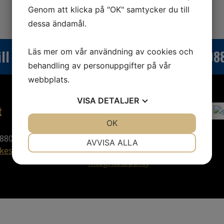
Genom att klicka på "OK" samtycker du till
dessa ändamål.
Läs mer om vår användning av cookies och
ill du veta mer? Ring oss:
0470-7008
behandling av personuppgifter på vår
webbplats.
VISA
DETALJER
t
Villkor
JA
NEJ
OK
JA
NEJ
880
Köpvillkor
NÖDVÄNDIG
INSTÄLLNINGAR
AVVISA ALLA
kesmotor.se
Leveransvillkor
JA
NEJ
JA
NEJ
Integritetspolicy
MARKNADSFÖRING
STATISTIK