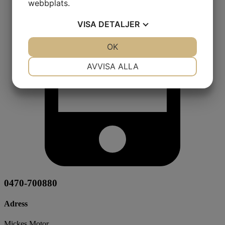
webbplats.
VISA
DETALJER
JA
NEJ
OK
JA
NEJ
NÖDVÄNDIG
INSTÄLLNINGAR
AVVISA ALLA
JA
NEJ
JA
NEJ
MARKNADSFÖRING
STATISTIK
0470-700880
Adress
Mickes Motor