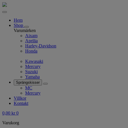
Hem
Shop
Varumärken
Aixam
Aprilia
Harley-Davidson
Honda
Kawasaki
Mercury
Suzuki
Yamaha
Sprängskisser
MC
Mercury
Villkor
Kontakt
0,00
kr
0
Varukorg