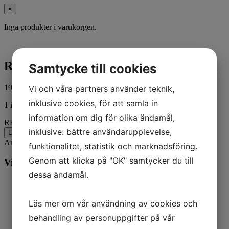
×
Inga produkter i varukorgen.
RECALL KIT,CODE 137, DYNA ANCH
Samtycke till cookies
192,00
kr
Vi och våra partners använder teknik,
ink. moms
inklusive cookies, för att samla in
1 i lager
information om dig för olika ändamål,
RECALL KIT,CODE 137, DYNA ANCH mängd
inklusive: bättre användarupplevelse,
Lägg till i varukorg
Artikelnr:
94720
Kategorier:
Harley-Davidson
,
MC
funktionalitet, statistik och marknadsföring.
Genom att klicka på "OK" samtycker du till
Vill du veta mer? Ring oss:
dessa ändamål.
Läs mer om vår användning av cookies och
behandling av personuppgifter på vår