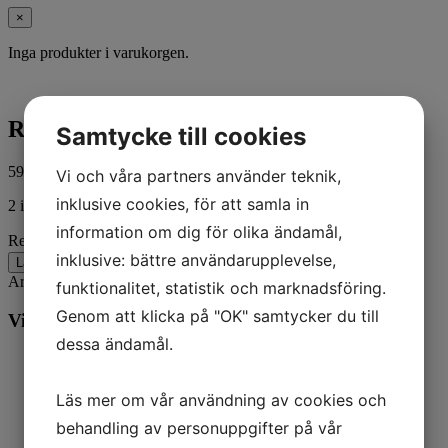
×
Inga produkter i varukorgen.
Reed kit
Samtycke till cookies
593,00
kr
ink. moms
Vi och våra partners använder teknik,
inklusive cookies, för att samla in
2 i lager
information om dig för olika ändamål,
Reed kit mängd
inklusive: bättre användarupplevelse,
Lägg till i varukorg
Artikelnr:
32203A1
Kategorier:
Båt
,
Mercury
funktionalitet, statistik och marknadsföring.
Genom att klicka på "OK" samtycker du till
Vill du veta mer? Ring oss:
dessa ändamål.
Läs mer om vår användning av cookies och
behandling av personuppgifter på vår