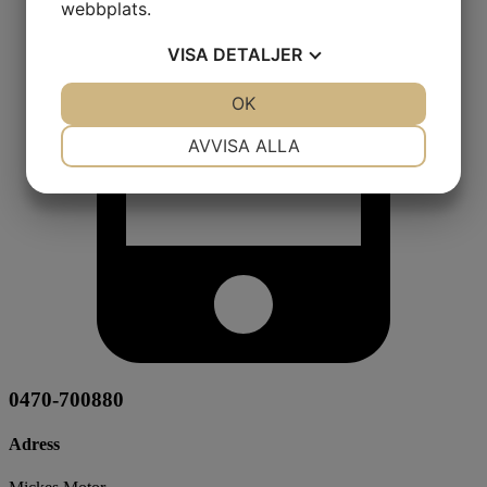
webbplats.
VISA
DETALJER
JA
NEJ
OK
JA
NEJ
NÖDVÄNDIG
INSTÄLLNINGAR
AVVISA ALLA
JA
NEJ
JA
NEJ
MARKNADSFÖRING
STATISTIK
0470-700880
Adress