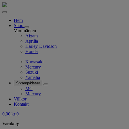
Hem
Shop
Varumärken
Aixam
Aprilia
Harley-Davidson
Honda
Kawasaki
Mercury
Suzuki
Yamaha
Sprängskisser
MC
Mercury
Villkor
Kontakt
0,00
kr
0
Varukorg