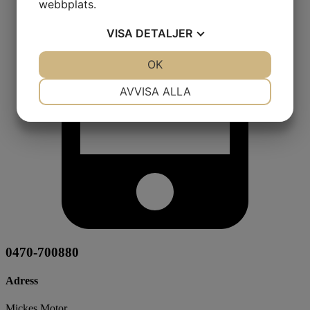
webbplats.
VISA
DETALJER
JA
NEJ
OK
JA
NEJ
NÖDVÄNDIG
INSTÄLLNINGAR
AVVISA ALLA
JA
NEJ
JA
NEJ
MARKNADSFÖRING
STATISTIK
0470-700880
Adress
Mickes Motor