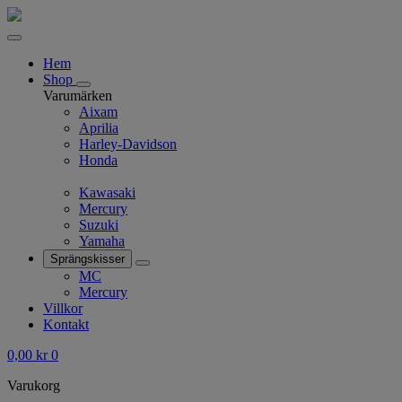
Hem
Shop
Varumärken
Aixam
Aprilia
Harley-Davidson
Honda
Kawasaki
Mercury
Suzuki
Yamaha
Sprängskisser
MC
Mercury
Villkor
Kontakt
0,00
kr
0
Varukorg