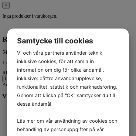
×
Inga produkter i varukorgen.
RETAINER @5
Samtycke till cookies
54,00
kr
Vi och våra partners använder teknik,
ink. moms
inklusive cookies, för att samla in
1 i lager
information om dig för olika ändamål,
RETAINER @5 mängd
inklusive: bättre användarupplevelse,
Lägg till i varukorg
Artikelnr:
57008
Kategorier:
Båt
,
Mercury
funktionalitet, statistik och marknadsföring.
Genom att klicka på "OK" samtycker du till
Vill du veta mer? Ring oss:
dessa ändamål.
Läs mer om vår användning av cookies och
behandling av personuppgifter på vår