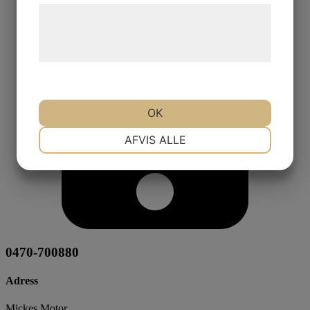
Læs mere om vores brug af cookies og
behandling af persondata på vores
hjemmeside.
OK
NØDVENDIGE
PRÆFERENCER
AFVIS ALLE
MARKETING
STATISTIK
0470-700880
Adress
Mickes Motor