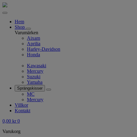
Hem
Shop
Varumärken
Aixam
Aprilia
Harley-Davidson
Honda
Kawasaki
Mercury
Suzuki
Yamaha
Sprängskisser
MC
Mercury
Villkor
Kontakt
0,00
kr
0
Varukorg