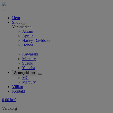
Hem
Shop
Varumärken
Aixam
Aprilia
Harley-Davidson
Honda
Kawasaki
Mercury
Suzuki
Yamaha
Sprängskisser
MC
Mercury
Villkor
Kontakt
0,00
kr
0
Varukorg