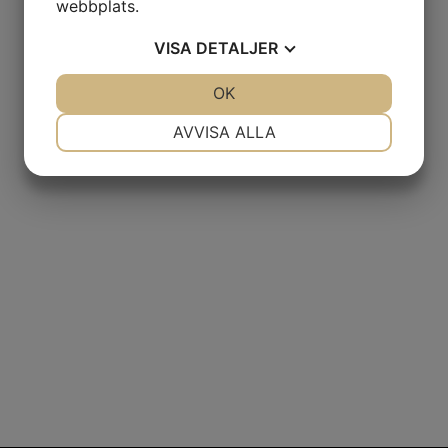
webbplats.
VISA
DETALJER
JA
NEJ
OK
JA
NEJ
NÖDVÄNDIG
INSTÄLLNINGAR
AVVISA ALLA
JA
NEJ
JA
NEJ
MARKNADSFÖRING
STATISTIK