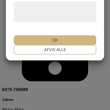
Læs mere om vores brug af cookies og
behandling af persondata på vores
hjemmeside.
OK
NØDVENDIGE
PRÆFERENCER
AFVIS ALLE
MARKETING
STATISTIK
0470-700880
Adress
Mickes Motor