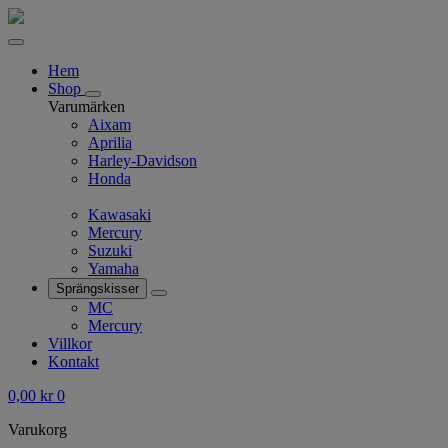
Hem
Shop
Varumärken
Aixam
Aprilia
Harley-Davidson
Honda
Kawasaki
Mercury
Suzuki
Yamaha
Sprängskisser
MC
Mercury
Villkor
Kontakt
0,00
kr
0
Varukorg