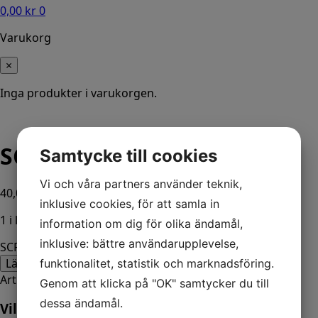
0,00
kr
0
Varukorg
×
Inga produkter i varukorgen.
SCREW @3
Samtycke till cookies
Vi och våra partners använder teknik,
40,00
kr
ink. moms
inklusive cookies, för att samla in
1 i lager
information om dig för olika ändamål,
inklusive: bättre användarupplevelse,
SCREW @3 mängd
Lägg till i varukorg
funktionalitet, statistik och marknadsföring.
Artikelnr:
78038
Kategorier:
Båt
,
Mercury
Genom att klicka på "OK" samtycker du till
dessa ändamål.
Vill du veta mer? Ring oss: