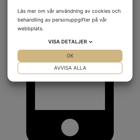
Läs mer om vår användning av cookies och
behandling av personuppgifter på vår
webbplats.
VISA
DETALJER
JA
NEJ
OK
JA
NEJ
NÖDVÄNDIG
INSTÄLLNINGAR
AVVISA ALLA
JA
NEJ
JA
NEJ
MARKNADSFÖRING
STATISTIK