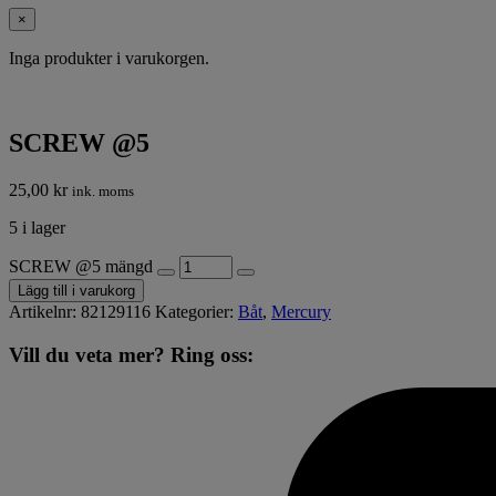
×
Inga produkter i varukorgen.
SCREW @5
25,00
kr
ink. moms
5 i lager
SCREW @5 mängd
Lägg till i varukorg
Artikelnr:
82129116
Kategorier:
Båt
,
Mercury
Vill du veta mer? Ring oss: