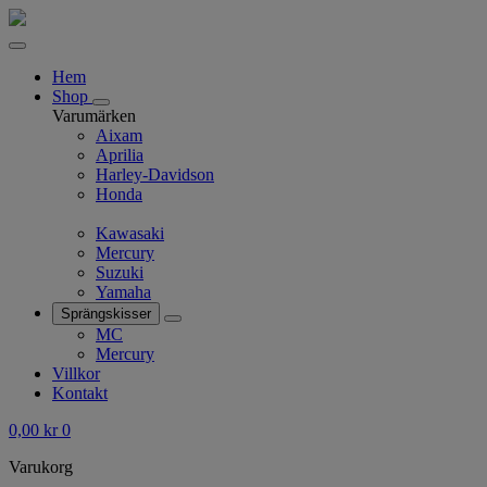
Hem
Shop
Varumärken
Aixam
Aprilia
Harley-Davidson
Honda
Kawasaki
Mercury
Suzuki
Yamaha
Sprängskisser
MC
Mercury
Villkor
Kontakt
0,00
kr
0
Varukorg