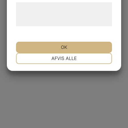
Læs mere om vores brug af cookies og
behandling af persondata på vores
hjemmeside.
OK
NØDVENDIGE
PRÆFERENCER
AFVIS ALLE
MARKETING
STATISTIK