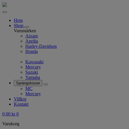
Hem
Shop
Varumärken
Aixam
Aprilia
Harley-Davidson
Honda
Kawasaki
Mercury
Suzuki
Yamaha
Sprängskisser
MC
Mercury
Villkor
Kontakt
0,00
kr
0
Varukorg