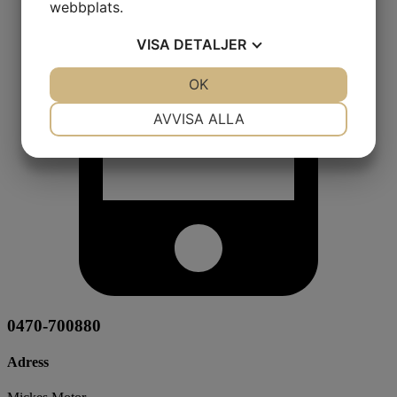
webbplats.
VISA
DETALJER
JA
NEJ
OK
JA
NEJ
NÖDVÄNDIG
INSTÄLLNINGAR
AVVISA ALLA
JA
NEJ
JA
NEJ
MARKNADSFÖRING
STATISTIK
0470-700880
Adress