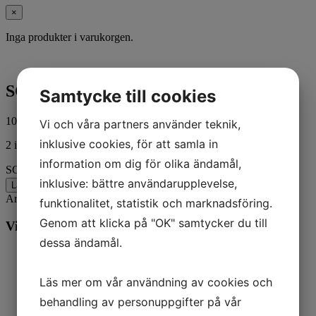
×
Inga produkter i varukorgen.
SCREW HEX CAP
Samtycke till cookies
10,00
kr
ink. moms
Vi och våra partners använder teknik,
inklusive cookies, för att samla in
2 i lager
information om dig för olika ändamål,
SCREW HEX CAP mängd
inklusive: bättre användarupplevelse,
Lägg till i varukorg
Artikelnr:
3960W
Kategorier:
Harley-Davidson
,
MC
funktionalitet, statistik och marknadsföring.
Genom att klicka på "OK" samtycker du till
Vill du veta mer? Ring oss:
dessa ändamål.
Läs mer om vår användning av cookies och
behandling av personuppgifter på vår