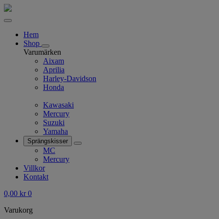
Hem
Shop
Varumärken
Aixam
Aprilia
Harley-Davidson
Honda
Kawasaki
Mercury
Suzuki
Yamaha
Sprängskisser
MC
Mercury
Villkor
Kontakt
0,00
kr
0
Varukorg