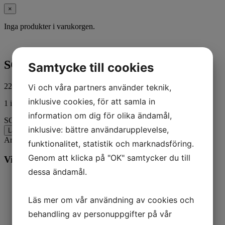
×
Inga produkter i varukorgen.
SCREW,HEX CAP VINTAGEPARTS
Samtycke till cookies
22,00
kr
Vi och våra partners använder teknik,
ink. moms
inklusive cookies, för att samla in
1 i lager
information om dig för olika ändamål,
SCREW,HEX CAP VINTAGEPARTS mängd
inklusive: bättre användarupplevelse,
Lägg till i varukorg
Artikelnr:
3430
Kategorier:
Harley-Davidson
,
MC
funktionalitet, statistik och marknadsföring.
Genom att klicka på "OK" samtycker du till
Vill du veta mer? Ring oss:
dessa ändamål.
Läs mer om vår användning av cookies och
behandling av personuppgifter på vår