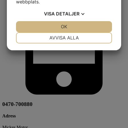
webbplats.
VISA
DETALJER
JA
NEJ
OK
JA
NEJ
NÖDVÄNDIG
INSTÄLLNINGAR
AVVISA ALLA
JA
NEJ
JA
NEJ
MARKNADSFÖRING
STATISTIK
0470-700880
Adress
Mickes Motor