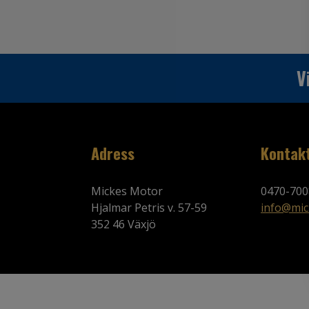
V
Adress
Kontak
Mickes Motor
0470-700
Hjalmar Petris v. 57-59
info@mic
352 46 Växjö