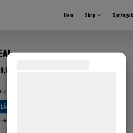
Hem
Shop
Sprängsk
EAL
Samtykke til cookies
39,00
kr
ink. moms
Vi og vores samarbejdspartnere bruger
teknologier, herunder cookies, til at
 lager
indsamle oplysninger om dig til forskellige
formål, herunder: Tilpasning af annoncering,
LÄGG TILL I VARUKORG
bedre brugeroplevelse, funktionalitet,
statistik og marketing. Disse oplysninger
ikelnr:
56788
Kategorier:
Båt
,
Mercury
kan blive delt med annoncerings- og