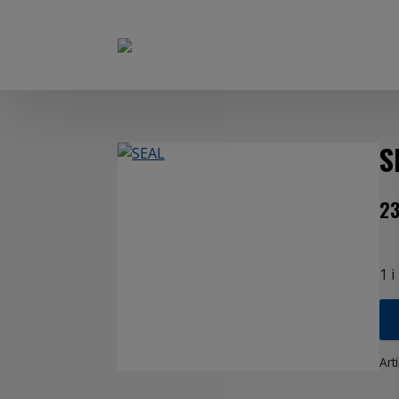
S
2
1 i
Art