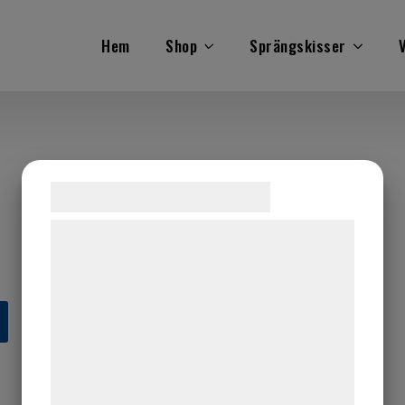
Hem
Shop
Sprängskisser
V
Samtykke til cookies
Vi og vores samarbejdspartnere bruger
teknologier, herunder cookies, til at
indsamle oplysninger om dig til forskellige
formål, herunder: Tilpasning af annoncering,
bedre brugeroplevelse, funktionalitet,
statistik og marketing. Disse oplysninger
kan blive delt med annoncerings- og