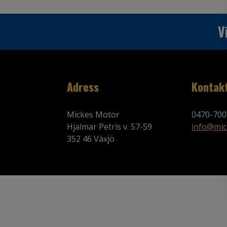
V
Adress
Kontak
Mickes Motor
0470-700
Hjalmar Petris v. 57-59
info@mic
352 46 Växjö