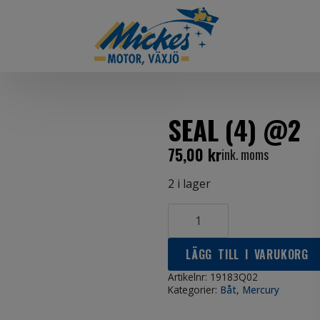
SEAL (4) @2
75,00
kr
ink. moms
2 i lager
SEAL
(4)
@2
mängd
LÄGG TILL I VARUKORG
Artikelnr:
19183Q02
Kategorier:
Båt
,
Mercury