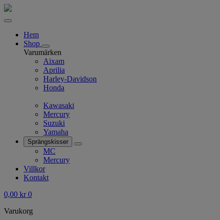
Hem
Shop
Varumärken
Aixam
Aprilia
Harley-Davidson
Honda
Kawasaki
Mercury
Suzuki
Yamaha
Sprängskisser
MC
Mercury
Villkor
Kontakt
0,00
kr
0
Varukorg