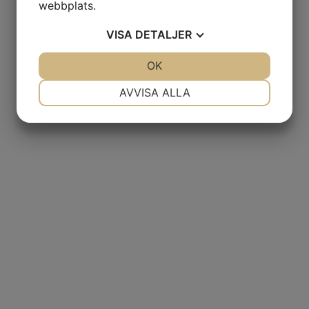
webbplats.
VISA
DETALJER
JA
NEJ
OK
JA
NEJ
NÖDVÄNDIG
INSTÄLLNINGAR
AVVISA ALLA
JA
NEJ
JA
NEJ
MARKNADSFÖRING
STATISTIK