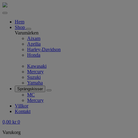
Hem
Shop
Varumärken
Aixam
Aprilia
Harley-Davidson
Honda
Kawasaki
Mercury
Suzuki
Yamaha
Sprängskisser
MC
Mercury
Villkor
Kontakt
0,00
kr
0
Varukorg