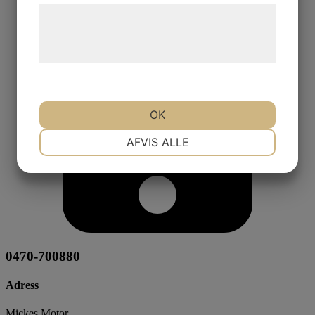
Læs mere om vores brug af cookies og
behandling af persondata på vores
hjemmeside.
OK
NØDVENDIGE
PRÆFERENCER
AFVIS ALLE
MARKETING
STATISTIK
0470-700880
Adress
Mickes Motor