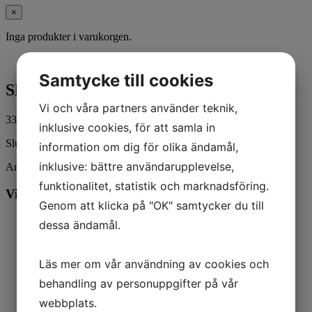
×
Inga produkter i varukorgen.
Samtycke till cookies
SENSOR
Vi och våra partners använder teknik,
333,00
kr
ink. moms
inklusive cookies, för att samla in
Slut i lager
information om dig för olika ändamål,
inklusive: bättre användarupplevelse,
Artikelnr:
851846001
Kategorier:
Båt
,
Mercury
funktionalitet, statistik och marknadsföring.
Vill du veta mer? Ring oss:
Genom att klicka på "OK" samtycker du till
dessa ändamål.
Läs mer om vår användning av cookies och
behandling av personuppgifter på vår
webbplats.