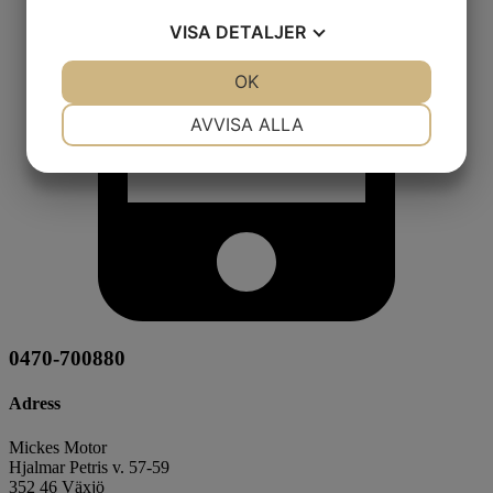
VISA
DETALJER
JA
NEJ
OK
JA
NEJ
NÖDVÄNDIG
INSTÄLLNINGAR
AVVISA ALLA
JA
NEJ
JA
NEJ
MARKNADSFÖRING
STATISTIK
0470-700880
Adress
Mickes Motor
Hjalmar Petris v. 57-59
352 46 Växjö