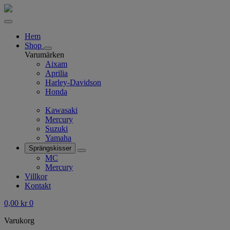
Hem
Shop
Varumärken
Aixam
Aprilia
Harley-Davidson
Honda
Kawasaki
Mercury
Suzuki
Yamaha
Sprängskisser
MC
Mercury
Villkor
Kontakt
0,00
kr
0
Varukorg