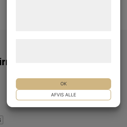
med data, du tidligere har givet dem eller
de har indsamlet gennem din brug af deres
tjenester. Ved at klikke på 'OK' giver du
samtykke til disse formål.
Læs mere om vores brug af cookies og
behandling af persondata på vores
irror carbon*
hjemmeside.
OK
NØDVENDIGE
PRÆFERENCER
AFVIS ALLE
MARKETING
STATISTIK
G