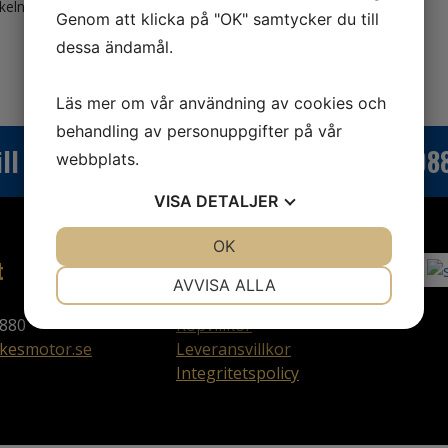
ikelnr:
8M0176683
Kategorier:
Båt
,
Mercury
Genom att klicka på "OK" samtycker du till
dessa ändamål.
Läs mer om vår användning av cookies och
behandling av personuppgifter på vår
ill du veta mer? Ring oss:
0470-7008
webbplats.
VISA
DETALJER
JA
NEJ
OK
JA
NEJ
t
Villkor
NÖDVÄNDIG
INSTÄLLNINGAR
AVVISA ALLA
JA
NEJ
JA
NEJ
880
Köpvillkor
kesmotor.se
Leveransvillkor
MARKNADSFÖRING
STATISTIK
Integritetspolicy