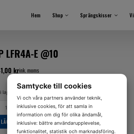
Hem
Shop
Sprängskisser
Vi
P LFR4A-E @10
41,00
kr
ink. moms
Samtycke till cookies
i lager
Vi och våra partners använder teknik,
inklusive cookies, för att samla in
R4A-
information om dig för olika ändamål,
0
LÄGG TILL I VARUKORG
ngd
inklusive: bättre användarupplevelse,
funktionalitet, statistik och marknadsföring.