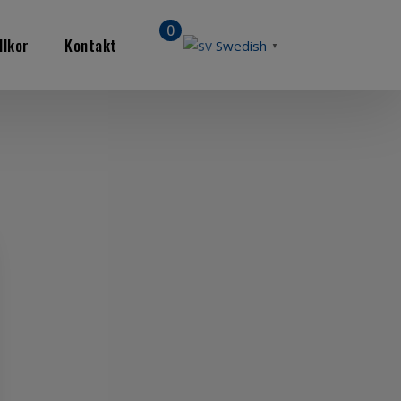
0
llkor
Kontakt
Swedish
▼