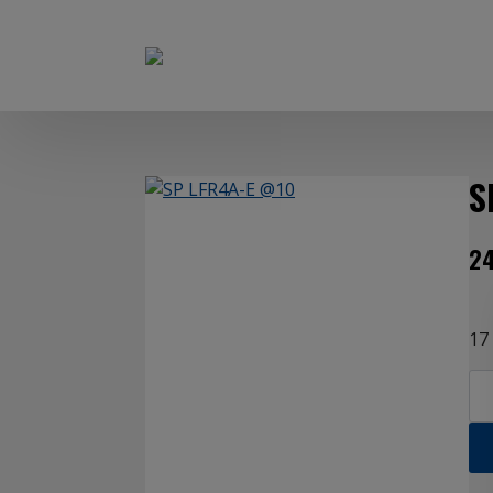
S
2
17 
SP
LF
E
@1
mä