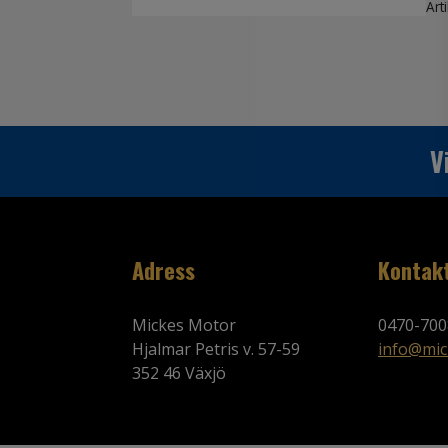
Art
V
Adress
Kontak
Mickes Motor
0470-700
Hjalmar Petris v. 57-59
info@mic
352 46 Växjö