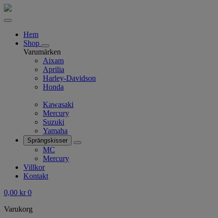
Hem
Shop
Varumärken
Aixam
Aprilia
Harley-Davidson
Honda
Kawasaki
Mercury
Suzuki
Yamaha
Sprängskisser
MC
Mercury
Villkor
Kontakt
0,00
kr
0
Varukorg