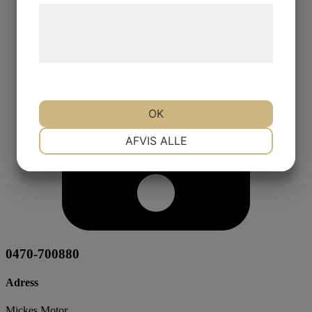
Læs mere om vores brug af cookies og
behandling af persondata på vores
hjemmeside.
OK
NØDVENDIGE
PRÆFERENCER
AFVIS ALLE
MARKETING
STATISTIK
0470-700880
Adress
Mickes Motor