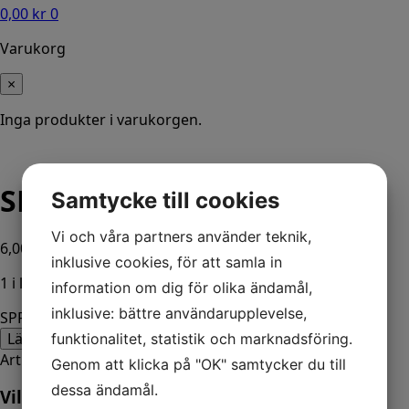
0,00
kr
0
Varukorg
×
Inga produkter i varukorgen.
SPRING-TH 17667
Samtycke till cookies
Vi och våra partners använder teknik,
6,00
kr
ink. moms
inklusive cookies, för att samla in
1 i lager
information om dig för olika ändamål,
inklusive: bättre användarupplevelse,
SPRING-TH 17667 mängd
Lägg till i varukorg
funktionalitet, statistik och marknadsföring.
Artikelnr:
16151
Kategorier:
Båt
,
Mercury
Genom att klicka på "OK" samtycker du till
dessa ändamål.
Vill du veta mer? Ring oss: