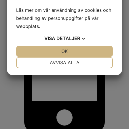
Läs mer om vår användning av cookies och
behandling av personuppgifter på vår
webbplats.
VISA
DETALJER
JA
NEJ
OK
JA
NEJ
NÖDVÄNDIG
INSTÄLLNINGAR
AVVISA ALLA
JA
NEJ
JA
NEJ
MARKNADSFÖRING
STATISTIK