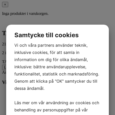
×
Inga produkter i varukorgen.
TAB WASHER
Samtycke till cookies
217,00
kr
ink. moms
Vi och våra partners använder teknik,
inklusive cookies, för att samla in
2 i lager
information om dig för olika ändamål,
TAB WASHER mängd
inklusive: bättre användarupplevelse,
Lägg till i varukorg
Artikelnr:
34817
Kategorier:
Båt
,
Mercury
funktionalitet, statistik och marknadsföring.
Genom att klicka på "OK" samtycker du till
Vill du veta mer? Ring oss:
dessa ändamål.
Läs mer om vår användning av cookies och
behandling av personuppgifter på vår