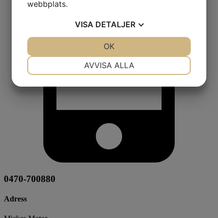
webbplats.
VISA
DETALJER
JA
NEJ
OK
JA
NEJ
NÖDVÄNDIG
INSTÄLLNINGAR
AVVISA ALLA
JA
NEJ
JA
NEJ
MARKNADSFÖRING
STATISTIK
0470-700880
Adress