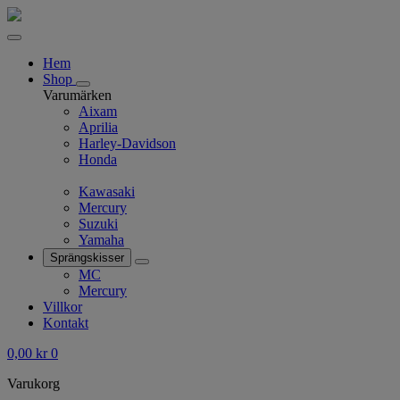
Hem
Shop
Varumärken
Aixam
Aprilia
Harley-Davidson
Honda
Kawasaki
Mercury
Suzuki
Yamaha
Sprängskisser
MC
Mercury
Villkor
Kontakt
0,00
kr
0
Varukorg