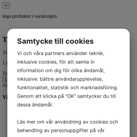
×
Inga produkter i varukorgen.
Transmission drive belt 400 i twin*
Samtycke till cookies
315,00
kr
Vi och våra partners använder teknik,
ink. moms
inklusive cookies, för att samla in
1 i lager
information om dig för olika ändamål,
Transmission drive belt 400 i twin* mängd
inklusive: bättre användarupplevelse,
Lägg till i varukorg
Artikelnr:
K158689701
Kategorier:
Aixam
,
Mopedbil
funktionalitet, statistik och marknadsföring.
Genom att klicka på "OK" samtycker du till
Vill du veta mer? Ring oss:
dessa ändamål.
Läs mer om vår användning av cookies och
behandling av personuppgifter på vår