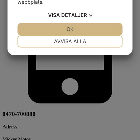
webbplats.
VISA
DETALJER
JA
NEJ
OK
JA
NEJ
NÖDVÄNDIG
INSTÄLLNINGAR
AVVISA ALLA
JA
NEJ
JA
NEJ
MARKNADSFÖRING
STATISTIK
0470-700880
Adress
Mickes Motor