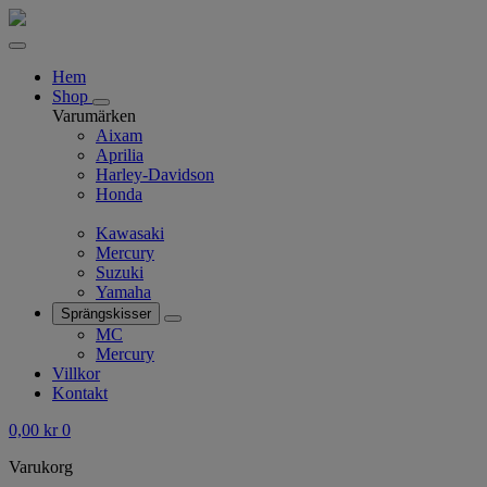
Hem
Shop
Varumärken
Aixam
Aprilia
Harley-Davidson
Honda
Kawasaki
Mercury
Suzuki
Yamaha
Sprängskisser
MC
Mercury
Villkor
Kontakt
0,00
kr
0
Varukorg