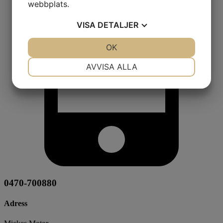
webbplats.
VISA
DETALJER
JA
NEJ
OK
JA
NEJ
NÖDVÄNDIG
INSTÄLLNINGAR
AVVISA ALLA
JA
NEJ
JA
NEJ
MARKNADSFÖRING
STATISTIK
0470-700880
Adress