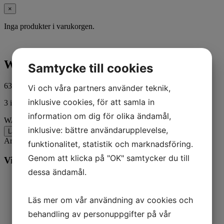
×
Inga produkter i varukorgen.
WASHER
Samtycke till cookies
63,00
kr
ink. moms
Vi och våra partners använder teknik,
inklusive cookies, för att samla in
3 i lager
information om dig för olika ändamål,
WASHER mängd
inklusive: bättre användarupplevelse,
Lägg till i varukorg
Artikelnr:
85057
Kategorier:
Båt
,
Mercury
funktionalitet, statistik och marknadsföring.
Genom att klicka på "OK" samtycker du till
Vill du veta mer? Ring oss:
dessa ändamål.
Läs mer om vår användning av cookies och
behandling av personuppgifter på vår