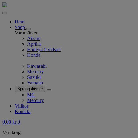
Hem
Shop
Varumärken
Aixam
Aprilia
Harley-Davidson
Honda
Kawasaki
Mercury
Suzuki
Yamaha
Sprängskisser
MC
Mercury
Villkor
Kontakt
0,00
kr
0
Varukorg