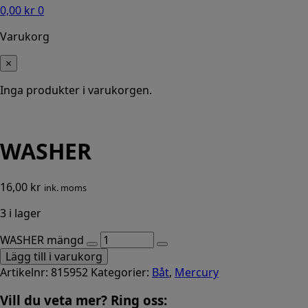
0,00
kr
0
Varukorg
×
Inga produkter i varukorgen.
WASHER
16,00
kr
ink. moms
3 i lager
WASHER mängd
Lägg till i varukorg
Artikelnr:
815952
Kategorier:
Båt
,
Mercury
Vill du veta mer? Ring oss: