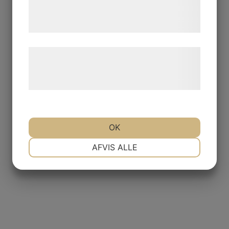
tjenester. Ved at klikke på 'OK' giver du
samtykke til disse formål.
Læs mere om vores brug af cookies og
behandling af persondata på vores
hjemmeside.
OK
NØDVENDIGE
PRÆFERENCER
AFVIS ALLE
MARKETING
STATISTIK