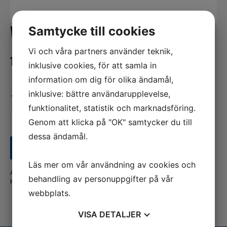
WASHER
Samtycke till cookies
Vi och våra partners använder teknik,
13,00
kr
ink. moms
inklusive cookies, för att samla in
information om dig för olika ändamål,
inklusive: bättre användarupplevelse,
10 i lager
funktionalitet, statistik och marknadsföring.
WASHER
Genom att klicka på "OK" samtycker du till
mängd
dessa ändamål.
LÄGG TILL I VARUKORG
Läs mer om vår användning av cookies och
Artikelnr:
16826
behandling av personuppgifter på vår
Kategorier:
Båt
,
Mercury
webbplats.
VISA
DETALJER