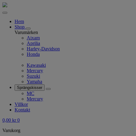
Hem
Shop
Varumärken
Aixam
Aprilia
Harley-Davidson
Honda
Kawasaki
Mercury
Suzuki
Yamaha
Sprängskisser
MC
Mercury
Villkor
Kontakt
0,00
kr
0
Varukorg