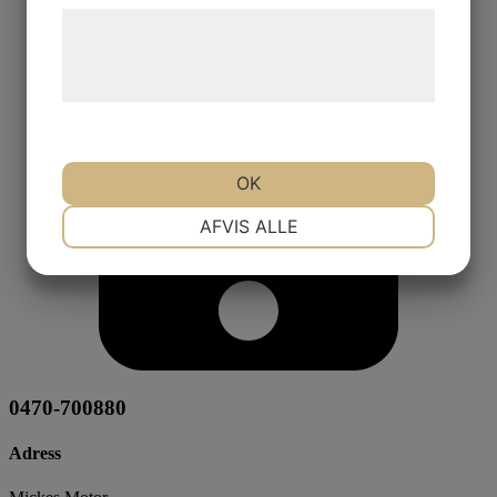
Læs mere om vores brug af cookies og
behandling af persondata på vores
hjemmeside.
OK
NØDVENDIGE
PRÆFERENCER
AFVIS ALLE
MARKETING
STATISTIK
0470-700880
Adress