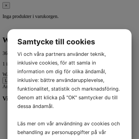
×
Inga produkter i varukorgen.
WASHER @5
Samtycke till cookies
36,00
kr
Vi och våra partners använder teknik,
ink. moms
inklusive cookies, för att samla in
1 i lager
information om dig för olika ändamål,
WASHER @5 mängd
inklusive: bättre användarupplevelse,
Lägg till i varukorg
Artikelnr:
72498
Kategorier:
Båt
,
Mercury
funktionalitet, statistik och marknadsföring.
Genom att klicka på "OK" samtycker du till
Vill du veta mer? Ring oss:
dessa ändamål.
Läs mer om vår användning av cookies och
behandling av personuppgifter på vår