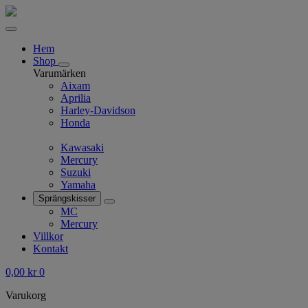
Hem
Shop
Varumärken
Aixam
Aprilia
Harley-Davidson
Honda
Kawasaki
Mercury
Suzuki
Yamaha
Sprängskisser
MC
Mercury
Villkor
Kontakt
0,00
kr
0
Varukorg