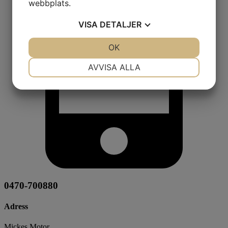
webbplats.
VISA
DETALJER
JA
NEJ
OK
JA
NEJ
NÖDVÄNDIG
INSTÄLLNINGAR
AVVISA ALLA
JA
NEJ
JA
NEJ
MARKNADSFÖRING
STATISTIK
0470-700880
Adress
Mickes Motor