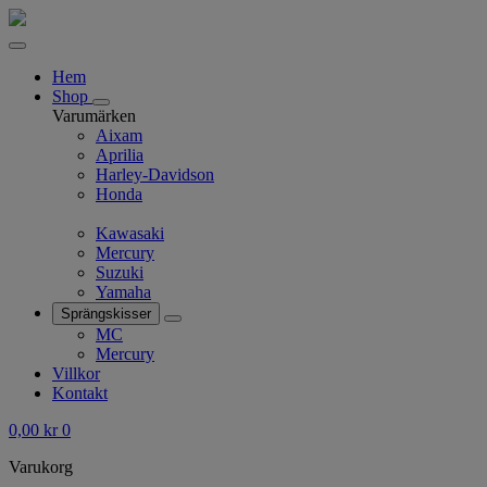
Hem
Shop
Varumärken
Aixam
Aprilia
Harley-Davidson
Honda
Kawasaki
Mercury
Suzuki
Yamaha
Sprängskisser
MC
Mercury
Villkor
Kontakt
0,00
kr
0
Varukorg