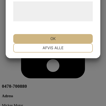
Læs mere om vores brug af cookies og
behandling af persondata på vores
hjemmeside.
OK
NØDVENDIGE
PRÆFERENCER
AFVIS ALLE
MARKETING
STATISTIK
0470-700880
Adress
Mickes Motor